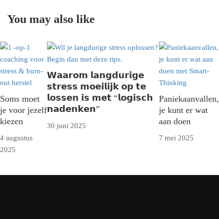
You may also like
𝗪𝗮𝗮𝗿𝗼𝗺 𝗹𝗮𝗻𝗴𝗱𝘂𝗿𝗶𝗴𝗲
𝘀𝘁𝗿𝗲𝘀𝘀 𝗺𝗼𝗲𝗶𝗹𝗶𝗷𝗸 𝗼𝗽 𝘁𝗲
𝗹𝗼𝘀𝘀𝗲𝗻 𝗶𝘀 𝗺𝗲𝘁 “𝗹𝗼𝗴𝗶𝘀𝗰𝗵
Soms moet
Paniekaanvallen,
𝗻𝗮𝗱𝗲𝗻𝗸𝗲𝗻”
je voor jezelf
je kunt er wat
kiezen
aan doen
30 juni 2025
4 augustus
7 mei 2025
2025