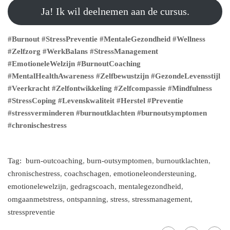
Ja! Ik wil deelnemen aan de cursus.
#Burnout
#StressPreventie
#MentaleGezondheid
#Wellness
#Zelfzorg
#WerkBalans
#StressManagement
#EmotioneleWelzijn
#BurnoutCoaching
#MentalHealthAwareness
#Zelfbewustzijn
#GezondeLevensstijl
#Veerkracht
#Zelfontwikkeling
#Zelfcompassie
#Mindfulness
#StressCoping
#Levenskwaliteit
#Herstel
#Preventie
#stressverminderen
#burnoutklachten
#burnoutsymptomen
#chronischestress
Tag:
burn-outcoaching
,
burn-outsymptomen
,
burnoutklachten
,
chronischestress
,
coachschagen
,
emotioneleondersteuning
,
emotionelewelzijn
,
gedragscoach
,
mentalegezondheid
,
omgaanmetstress
,
ontspanning
,
stress
,
stressmanagement
,
stresspreventie