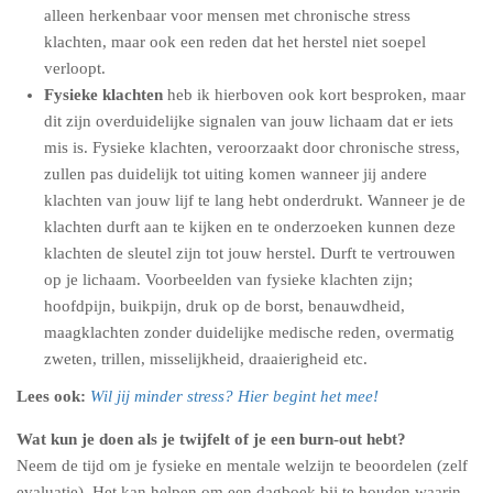
alleen herkenbaar voor mensen met chronische stress
klachten, maar ook een reden dat het herstel niet soepel
verloopt.
Fysieke klachten
heb ik hierboven ook kort besproken, maar
dit zijn overduidelijke signalen van jouw lichaam dat er iets
mis is. Fysieke klachten, veroorzaakt door chronische stress,
zullen pas duidelijk tot uiting komen wanneer jij andere
klachten van jouw lijf te lang hebt onderdrukt. Wanneer je de
klachten durft aan te kijken en te onderzoeken kunnen deze
klachten de sleutel zijn tot jouw herstel. Durft te vertrouwen
op je lichaam. Voorbeelden van fysieke klachten zijn;
hoofdpijn, buikpijn, druk op de borst, benauwdheid,
maagklachten zonder duidelijke medische reden, overmatig
zweten, trillen, misselijkheid, draaierigheid etc.
Lees ook:
Wil jij minder stress? Hier begint het mee!
Wat kun je doen als je twijfelt of je een burn-out hebt?
Neem de tijd om je fysieke en mentale welzijn te beoordelen (zelf
evaluatie). Het kan helpen om een dagboek bij te houden waarin