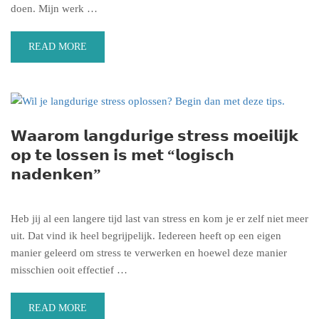
doen. Mijn werk …
READ MORE
𝗪𝗮𝗮𝗿𝗼𝗺 𝗹𝗮𝗻𝗴𝗱𝘂𝗿𝗶𝗴𝗲 𝘀𝘁𝗿𝗲𝘀𝘀 𝗺𝗼𝗲𝗶𝗹𝗶𝗷𝗸
𝗼𝗽 𝘁𝗲 𝗹𝗼𝘀𝘀𝗲𝗻 𝗶𝘀 𝗺𝗲𝘁 “𝗹𝗼𝗴𝗶𝘀𝗰𝗵
𝗻𝗮𝗱𝗲𝗻𝗸𝗲𝗻”
Heb jij al een langere tijd last van stress en kom je er zelf niet meer
uit. Dat vind ik heel begrijpelijk. Iedereen heeft op een eigen
manier geleerd om stress te verwerken en hoewel deze manier
misschien ooit effectief …
READ MORE