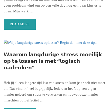
geen probleem vind om op een vrije dag nog een paar klusjes te
doen. Mijn werk …
READ MORE
𝗪𝗮𝗮𝗿𝗼𝗺 𝗹𝗮𝗻𝗴𝗱𝘂𝗿𝗶𝗴𝗲 𝘀𝘁𝗿𝗲𝘀𝘀 𝗺𝗼𝗲𝗶𝗹𝗶𝗷𝗸
𝗼𝗽 𝘁𝗲 𝗹𝗼𝘀𝘀𝗲𝗻 𝗶𝘀 𝗺𝗲𝘁 “𝗹𝗼𝗴𝗶𝘀𝗰𝗵
𝗻𝗮𝗱𝗲𝗻𝗸𝗲𝗻”
Heb jij al een langere tijd last van stress en kom je er zelf niet meer
uit. Dat vind ik heel begrijpelijk. Iedereen heeft op een eigen
manier geleerd om stress te verwerken en hoewel deze manier
misschien ooit effectief …