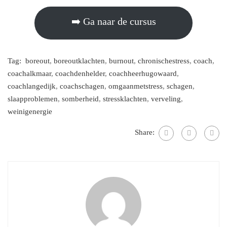
➡️ Ga naar de cursus
Tag:
boreout
,
boreoutklachten
,
burnout
,
chronischestress
,
coach
,
coachalkmaar
,
coachdenhelder
,
coachheerhugowaard
,
coachlangedijk
,
coachschagen
,
omgaanmetstress
,
schagen
,
slaapproblemen
,
somberheid
,
stressklachten
,
verveling
,
weinigenergie
Share: