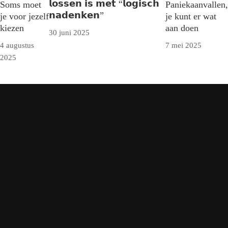
𝗹𝗼𝘀𝘀𝗲𝗻 𝗶𝘀 𝗺𝗲𝘁 “𝗹𝗼𝗴𝗶𝘀𝗰𝗵
Soms moet
Paniekaanvallen,
𝗻𝗮𝗱𝗲𝗻𝗸𝗲𝗻”
je voor jezelf
je kunt er wat
kiezen
aan doen
30 juni 2025
4 augustus
7 mei 2025
2025