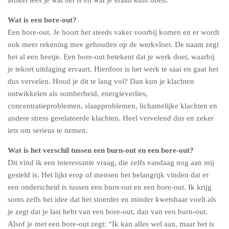
artikel lees je wat het is en wat je eraan kunt doen.
Wat is een bore-out?
Een bore-out. Je hoort het steeds vaker voorbij komen en er wordt
ook meer rekening mee gehouden op de werkvloer. De naam zegt
het al een beetje. Een bore-out betekent dat je werk doet, waarbij
je tekort uitdaging ervaart. Hierdoor is het werk te saai en gaat het
dus vervelen. Houd je dit te lang vol? Dan kun je klachten
ontwikkelen als somberheid, energieverlies,
concentratieproblemen, slaapproblemen, lichamelijke klachten en
andere stress gerelateerde klachten. Heel vervelend dus en zeker
iets om serieus te nemen.
Wat is het verschil tussen een burn-out en een bore-out?
Dit vind ik een interessante vraag, die zelfs vandaag nog aan mij
gesteld is. Het lijkt erop of mensen het belangrijk vinden dat er
een onderscheid is tussen een burn-out en een bore-out. Ik krijg
soms zelfs het idee dat het stoerder en minder kwetsbaar voelt als
je zegt dat je last hebt van een bore-out, dan van een burn-out.
Alsof je met een bore-out zegt: “Ik kan alles wel aan, maar het is