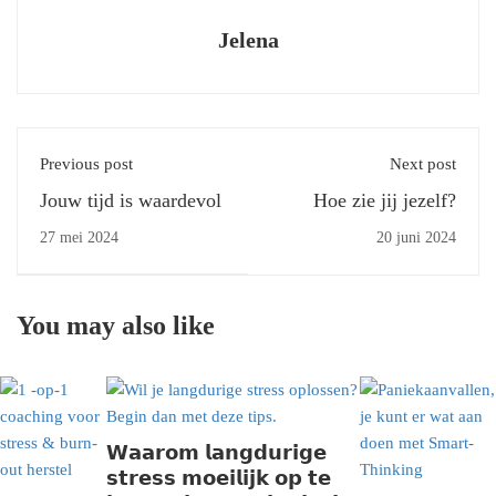
Jelena
Previous post
Next post
Jouw tijd is waardevol
Hoe zie jij jezelf?
27 mei 2024
20 juni 2024
You may also like
𝗪𝗮𝗮𝗿𝗼𝗺 𝗹𝗮𝗻𝗴𝗱𝘂𝗿𝗶𝗴𝗲
𝘀𝘁𝗿𝗲𝘀𝘀 𝗺𝗼𝗲𝗶𝗹𝗶𝗷𝗸 𝗼𝗽 𝘁𝗲