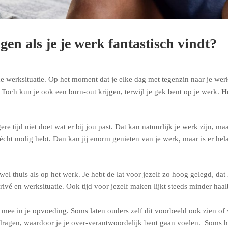
en als je je werk fantastisch vindt?
werksituatie. Op het moment dat je elke dag met tegenzin naar je werk g
Toch kun je ook een burn-out krijgen, terwijl je gek bent op je werk. Hoe 
re tijd niet doet wat er bij jou past. Dat kan natuurlijk je werk zijn, maar
t je écht nodig hebt. Dan kan jij enorm genieten van je werk, maar is er h
zowel thuis als op het werk. Je hebt de lat voor jezelf zo hoog gelegd, da
ivé en werksituatie. Ook tijd voor jezelf maken lijkt steeds minder haal
al mee in je opvoeding. Soms laten ouders zelf dit voorbeeld ook zien o
 dragen, waardoor je je over-verantwoordelijk bent gaan voelen. Soms he