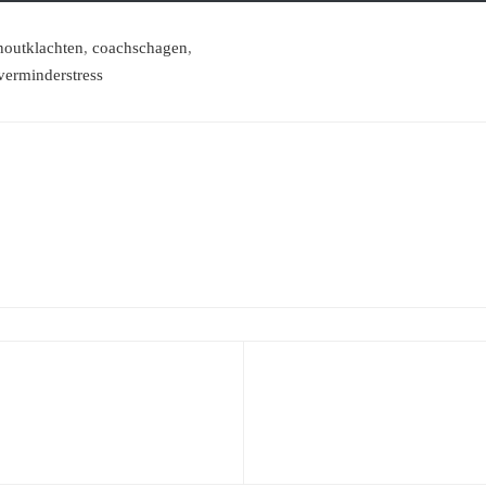
noutklachten
,
coachschagen
,
verminderstress