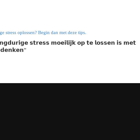
𝗴𝗱𝘂𝗿𝗶𝗴𝗲 𝘀𝘁𝗿𝗲𝘀𝘀 𝗺𝗼𝗲𝗶𝗹𝗶𝗷𝗸 𝗼𝗽 𝘁𝗲 𝗹𝗼𝘀𝘀𝗲𝗻 𝗶𝘀 𝗺𝗲𝘁
𝗮𝗱𝗲𝗻𝗸𝗲𝗻”