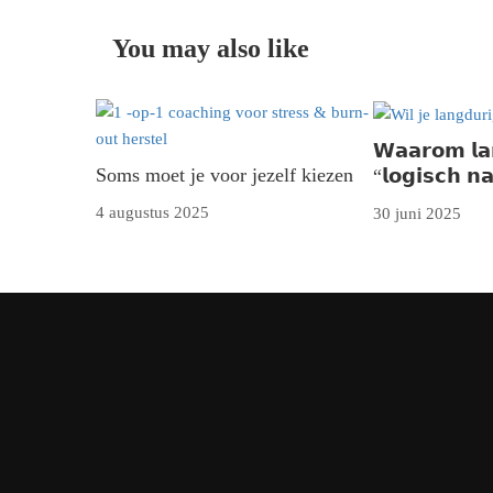
You may also like
𝗪𝗮𝗮𝗿𝗼𝗺 𝗹𝗮𝗻
Soms moet je voor jezelf kiezen
“𝗹𝗼𝗴𝗶𝘀𝗰𝗵 𝗻
4 augustus 2025
30 juni 2025