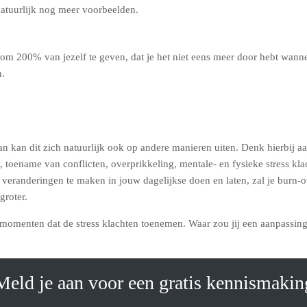
natuurlijk nog meer voorbeelden.
 om 200% van jezelf te geven, dat je het niet eens meer door hebt wann
n.
u dan kan dit zich natuurlijk ook op andere manieren uiten. Denk hierbij
 toename van conflicten, overprikkeling, mentale- en fysieke stress klach
r veranderingen te maken in jouw dagelijkse doen en laten, zal je burn-o
groter.
de momenten dat de stress klachten toenemen. Waar zou jij een aanpass
Meld je aan voor een gratis kennismakin