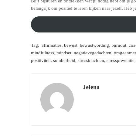
Blijf bijsturen en ontdekken wat jij nodig hebt om je go
belangrijk om positief te leren kijken naar jezelf. Heb 
Tag:
affirmaties
,
bewust
,
bewustwording
,
burnout
,
coa
mindfulness
,
mindset
,
negatievegedachten
,
omgaanmet
positiviteit
,
somberheid
,
stressklachten
,
stresspreventie
Jelena