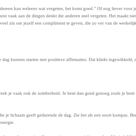
dereen kan weleens wat vergeten, het komt goed.” Of nog liever voor jez
st vaak aan de dingen denkt die anderen snel vergeten. Het maakt niet zo
 zoveel zin om jezelf een compliment te geven, die zo ver van de werkelijk
ke dag kunnen starten met positieve affirmaties. Dat klinkt ingewikkeld,
reek je vaak ook de somberheid. Je bent dan goed genoeg zoals je bent en 
n die je lichaam geeft gedurende de dag. Zie het als een soort kompas. B
energie.