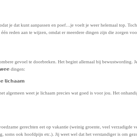
zodat je dat kunt aanpassen en poef…je voelt je weer helemaal top. Toch
 één reden aan te wijzen, omdat er meerdere dingen zijn die zorgen voo
sombere gevoel te doorbreken. Het begint allemaal bij bewustwording. Je
𝘄𝗲𝗲
dingen:
𝗲 𝗹𝗶𝗰𝗵𝗮𝗮𝗺
het algemeen weet je lichaam precies wat goed is voor jou. Het onhandig
oedzame gerechten eet op vakantie (weinig groente, veel verzadigde vett
g, soms ook hoofdpijn etc.). Jij weet wel dat het verstandiger is om ge