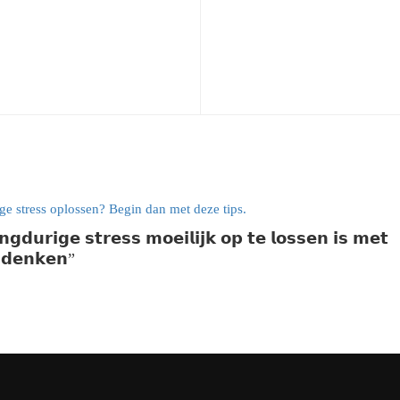
𝗴𝗱𝘂𝗿𝗶𝗴𝗲 𝘀𝘁𝗿𝗲𝘀𝘀 𝗺𝗼𝗲𝗶𝗹𝗶𝗷𝗸 𝗼𝗽 𝘁𝗲 𝗹𝗼𝘀𝘀𝗲𝗻 𝗶𝘀 𝗺𝗲𝘁
𝗮𝗱𝗲𝗻𝗸𝗲𝗻”