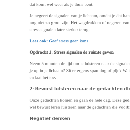
dat komt wel weer als je thuis bent.
Je negeert de signalen van je lichaam, omdat je dat ha
nog niet zo groot zijn. Het wegdrukken of negeren van 
stress signalen later sterker terug.
Lees ook:
Geef stress geen kans
𝐎𝐩𝐝𝐫𝐚𝐜𝐡𝐭 𝟏: 𝐒𝐭𝐫𝐞𝐬𝐬 𝐬𝐢𝐠𝐧𝐚𝐥𝐞𝐧 𝐝𝐞 𝐫𝐮𝐢𝐦𝐭𝐞 𝐠𝐞𝐯𝐞𝐧
Neem 5 minuten de tijd om te luisteren naar de signalen 
je op in je lichaam? Zit er ergens spanning of pijn? Wat
en laat het toe.
𝟮: 𝗕𝗲𝘄𝘂𝘀𝘁 𝗹𝘂𝗶𝘀𝘁𝗲𝗿𝗲𝗻 𝗻𝗮𝗮𝗿 𝗱𝗲 𝗴𝗲𝗱𝗮𝗰𝗵𝘁𝗲𝗻 𝗱𝗶
Onze gedachten komen en gaan de hele dag. Deze gedac
wel bewust leren luisteren naar de gedachten die voor
𝗡𝗲𝗴𝗮𝘁𝗶𝗲𝗳 𝗱𝗲𝗻𝗸𝗲𝗻