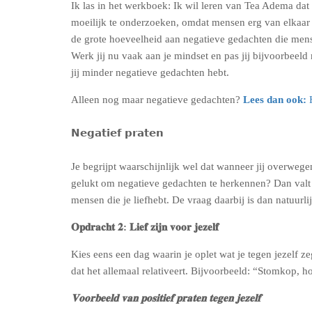
Ik las in het werkboek: Ik wil leren van Tea Adema dat
moeilijk te onderzoeken, omdat mensen erg van elkaar v
de grote hoeveelheid aan negatieve gedachten die me
Werk jij nu vaak aan je mindset en pas jij bijvoorbeeld
jij minder negatieve gedachten hebt.
Alleen nog maar negatieve gedachten?
Lees dan ook:
H
𝗡𝗲𝗴𝗮𝘁𝗶𝗲𝗳 𝗽𝗿𝗮𝘁𝗲𝗻
Je begrijpt waarschijnlijk wel dat wanneer jij overwegen
gelukt om negatieve gedachten te herkennen? Dan valt he
mensen die je liefhebt. De vraag daarbij is dan natuurlij
𝐎𝐩𝐝𝐫𝐚𝐜𝐡𝐭 𝟐: 𝐋𝐢𝐞𝐟 𝐳𝐢𝐣𝐧 𝐯𝐨𝐨𝐫 𝐣𝐞𝐳𝐞𝐥𝐟
Kies eens een dag waarin je oplet wat je tegen jezelf z
dat het allemaal relativeert. Bijvoorbeeld: “Stomkop, h
𝐕𝐨𝐨𝐫𝐛𝐞𝐞𝐥𝐝 𝐯𝐚𝐧 𝐩𝐨𝐬𝐢𝐭𝐢𝐞𝐟 𝐩𝐫𝐚𝐭𝐞𝐧 𝐭𝐞𝐠𝐞𝐧 𝐣𝐞𝐳𝐞𝐥𝐟