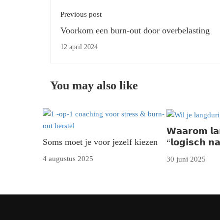
Previous post
Voorkom een burn-out door overbelasting
12 april 2024
You may also like
𝗪𝗮𝗮𝗿𝗼𝗺 𝗹𝗮𝗻
Soms moet je voor jezelf kiezen
“𝗹𝗼𝗴𝗶𝘀𝗰𝗵 𝗻
4 augustus 2025
30 juni 2025