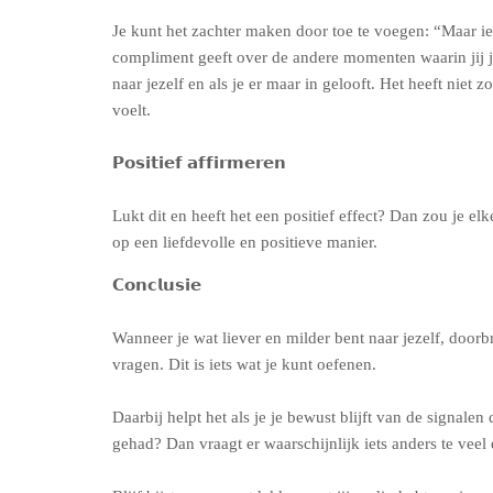
Je kunt het zachter maken door toe te voegen: “Maar ie
compliment geeft over de andere momenten waarin jij jui
naar jezelf en als je er maar in gelooft. Het heeft niet
voelt.
𝗣𝗼𝘀𝗶𝘁𝗶𝗲𝗳 𝗮𝗳𝗳𝗶𝗿𝗺𝗲𝗿𝗲𝗻
Lukt dit en heeft het een positief effect? Dan zou je el
op een liefdevolle en positieve manier.
𝗖𝗼𝗻𝗰𝗹𝘂𝘀𝗶𝗲
Wanneer je wat liever en milder bent naar jezelf, doorb
vragen. Dit is iets wat je kunt oefenen.
Daarbij helpt het als je je bewust blijft van de signale
gehad? Dan vraagt er waarschijnlijk iets anders te veel 