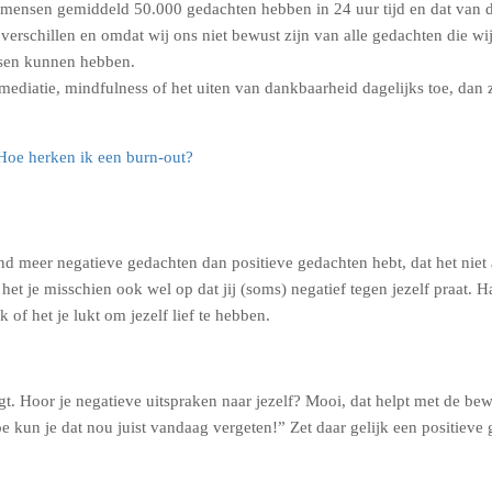
 mensen gemiddeld 50.000 gedachten hebben in 24 uur tijd en dat van de
erschillen en omdat wij ons niet bewust zijn van alle gedachten die wi
nsen kunnen hebben.
 mediatie, mindfulness of het uiten van dankbaarheid dagelijks toe, dan 
oe herken ik een burn-out?
d meer negatieve gedachten dan positieve gedachten hebt, dat het niet alti
t je misschien ook wel op dat jij (soms) negatief tegen jezelf praat. Ha
k of het je lukt om jezelf lief te hebben.
egt. Hoor je negatieve uitspraken naar jezelf? Mooi, dat helpt met de be
oe kun je dat nou juist vandaag vergeten!” Zet daar gelijk een positieve