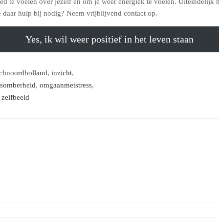
ed te voelen over jezelf en om je weer energiek te voelen. Uiteindelijk he
je daar hulp bij nodig? Neem vrijblijvend contact op.
Yes, ik wil weer positief in het leven staan
chnoordholland
,
inzicht
,
somberheid
,
omgaanmetstress
,
,
zelfbeeld