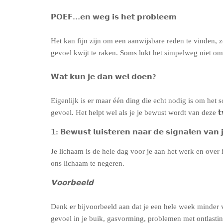
𝗣𝗢𝗘𝗙…𝗲𝗻 𝘄𝗲𝗴 𝗶𝘀 𝗵𝗲𝘁 𝗽𝗿𝗼𝗯𝗹𝗲𝗲𝗺
Het kan fijn zijn om een aanwijsbare reden te vinden, 
gevoel kwijt te raken. Soms lukt het simpelweg niet om
𝗪𝗮𝘁 𝗸𝘂𝗻 𝗷𝗲 𝗱𝗮𝗻 𝘄𝗲𝗹 𝗱𝗼𝗲𝗻?
Eigenlijk is er maar één ding die echt nodig is om het 
gevoel. Het helpt wel als je je bewust wordt van deze

𝟭: 𝗕𝗲𝘄𝘂𝘀𝘁 𝗹𝘂𝗶𝘀𝘁𝗲𝗿𝗲𝗻 𝗻𝗮𝗮𝗿 𝗱𝗲 𝘀𝗶𝗴𝗻𝗮𝗹𝗲𝗻 𝘃𝗮𝗻 
Je lichaam is de hele dag voor je aan het werk en over 
ons lichaam te negeren.
𝗩𝗼𝗼𝗿𝗯𝗲𝗲𝗹𝗱
Denk er bijvoorbeeld aan dat je een hele week minder v
gevoel in je buik, gasvorming, problemen met ontlastin