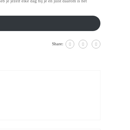
b je jezelf elke dag bij je en juist daarom is het
Share: