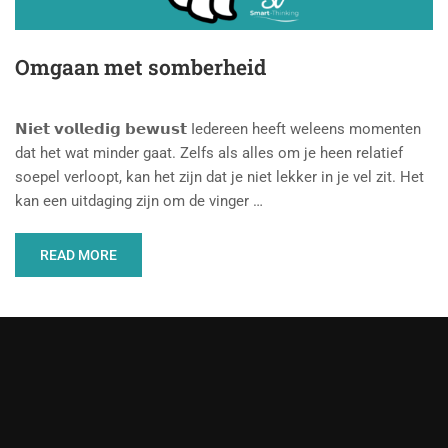
Omgaan met somberheid
𝗡𝗶𝗲𝘁 𝘃𝗼𝗹𝗹𝗲𝗱𝗶𝗴 𝗯𝗲𝘄𝘂𝘀𝘁 Iedereen heeft weleens momenten
dat het wat minder gaat. Zelfs als alles om je heen relatief
soepel verloopt, kan het zijn dat je niet lekker in je vel zit. Het
kan een uitdaging zijn om de vinger …
READ MORE