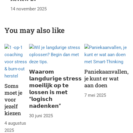
14 november 2025
You may also like
𝗪𝗮𝗮𝗿𝗼𝗺
Paniekaanvallen,
𝗹𝗮𝗻𝗴𝗱𝘂𝗿𝗶𝗴𝗲 𝘀𝘁𝗿𝗲𝘀𝘀
je kunt er wat
𝗺𝗼𝗲𝗶𝗹𝗶𝗷𝗸 𝗼𝗽 𝘁𝗲
aan doen
Soms
𝗹𝗼𝘀𝘀𝗲𝗻 𝗶𝘀 𝗺𝗲𝘁
moet je
7 mei 2025
“𝗹𝗼𝗴𝗶𝘀𝗰𝗵
voor
𝗻𝗮𝗱𝗲𝗻𝗸𝗲𝗻”
jezelf
kiezen
30 juni 2025
4 augustus
2025