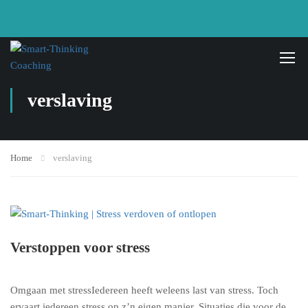
verslaving
Home
verslaving
Verstoppen voor stress
Omgaan met stressIedereen heeft weleens last van stress. Toch
ervaart iedereen stress op z’n eigen manier. Situaties die voor de