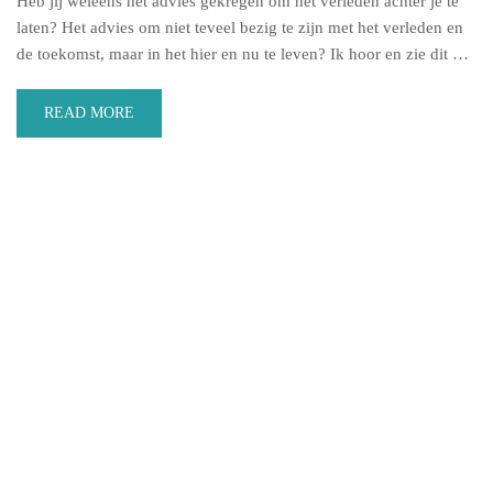
Heb jij weleens het advies gekregen om het verleden achter je te
laten? Het advies om niet teveel bezig te zijn met het verleden en
de toekomst, maar in het hier en nu te leven? Ik hoor en zie dit …
READ MORE