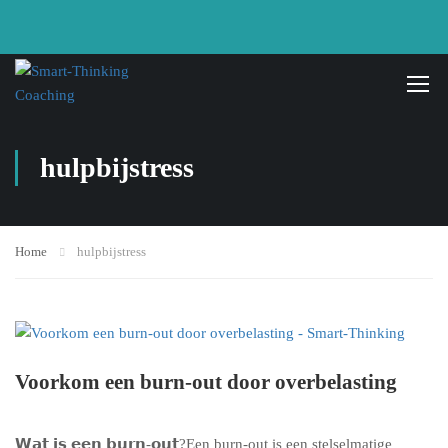
hulpbijstress
Home
hulpbijstress
Voorkom een burn-out door overbelasting
𝗪𝗮𝘁 𝗶𝘀 𝗲𝗲𝗻 𝗯𝘂𝗿𝗻-𝗼𝘂𝘁?Een burn-out is een stelselmatige